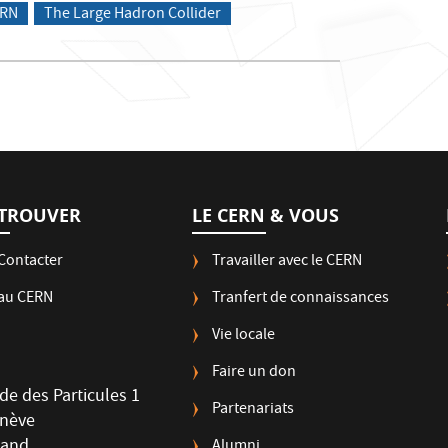
ERN
The Large Hadron Collider
TROUVER
LE CERN & VOUS
Contacter
Travailler avec le CERN
 au CERN
Tranfert de connaissances
Vie locale
Faire un don
de des Particules 1
Partenariats
enève
land
Alumni