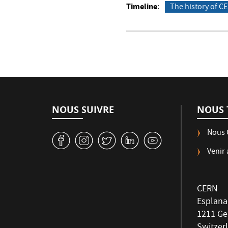
Timeline
The history of C
NOUS SUIVRE
NOUS 
Nous 
v
J
W
M
1
Venir
CERN
Esplana
1211 G
Switzer