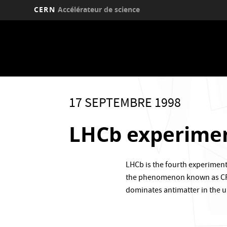
CERN
Accélérateur de science
Aller
au
contenu
principal
17 SEPTEMBRE 1998
LHCb experime
LHCb is the fourth experimen
the phenomenon known as CP v
dominates antimatter in the u