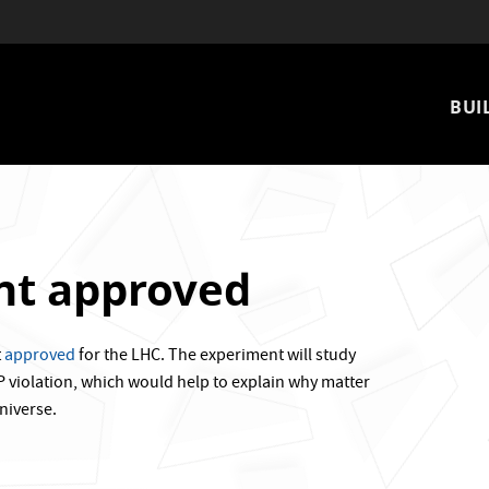
Mai
BUI
nav
nt approved
t
approved
for the LHC. The experiment will study
iolation, which would help to explain why matter
niverse.